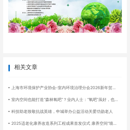
相关文章
上海市环境保护产业协会-室内环境治理分会2026新年贺词 “净”启丙午新程，“治”愈美好生活
室内空间也能打造“森林氧吧”？业内人士：“氧吧”虽好，也需良好睡眠习惯配合
科技助老致敬抗战英雄，申城举办公益活动关爱功勋老人
2025适老化康养改造系列工程成果首发仪式 康养空间“墙面氧吧”&空气净化器慈善捐赠