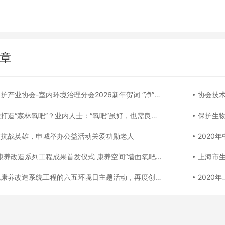
章
协会-室内环境治理分会2026新年贺词 “净”启丙午新程，“治”愈美好生活
协会技
造“森林氧吧”？业内人士：“氧吧”虽好，也需良好睡眠习惯配合
保护生物
敬抗战英雄，申城举办公益活动关爱功勋老人
2020
养改造系列工程成果首发仪式 康养空间“墙面氧吧”&空气净化器慈善捐赠
上海市生
造系统工程的六五环境日主题活动，再度创下最受人民群众热切关注的头版头条
2020