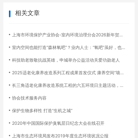
相关文章
上海市环境保护产业协会-室内环境治理分会2026新年贺词 “净”启丙午新程，“治”愈美好生活
室内空间也能打造“森林氧吧”？业内人士：“氧吧”虽好，也需良好睡眠习惯配合
科技助老致敬抗战英雄，申城举办公益活动关爱功勋老人
2025适老化康养改造系列工程成果首发仪式 康养空间“墙面氧吧”&空气净化器慈善捐赠
长三角适老化康养改造系统工程的六五环境日主题活动，再度创下最受人民群众热切关注的头版头条
协会技术服务内容
保护生物多样性 打造“生机之城”
2020年中国国际保护臭氧层日纪念大会在线召开
上海市生态环境局发布2019年度生态环境状况公报